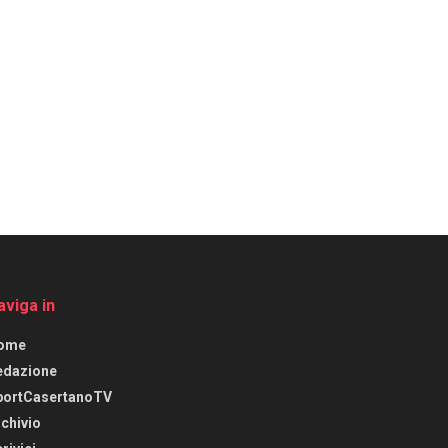
aviga in
ome
edazione
portCasertanoTV
chivio