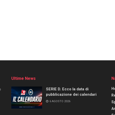
Ultime News
N
H
SERIE D. Ecco la data di
e
pubblicazione dei calendari
R
6 AGOSTO 2026
S
Ar