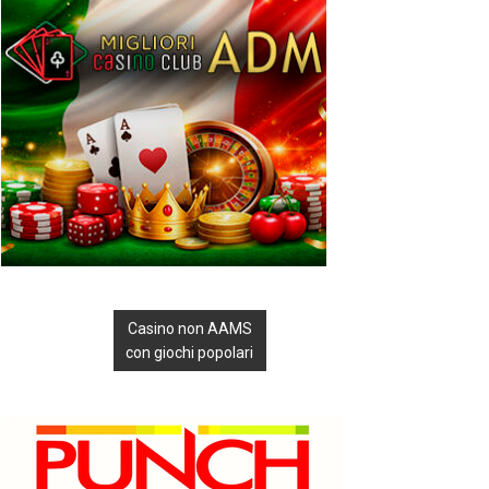
Casino non AAMS
con giochi popolari