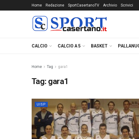
Home
Redazione
SportCasertanoTV
Archivio
Scrivici
CALCIO
CALCIO A 5
BASKET
PALLANU
Home
Tag
gara1
Tag:
gara1
UISP