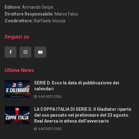
Editore:
Armando Serpe
Direttore Responsabile:
Marco Falco
Condirettore:
Raffaele Veccia
Seguici su
Ultime News
SERIE D. Ecco la data di pubblicazione dei
calendari
6 AGOSTO 2026
LA COPPA ITALIA DI SERIE D. Il Gladiator riparte
dal suo passato nel preliminare del 23 agosto.
Real Aversa in attesa dell’avversario
6 AGOSTO 2026