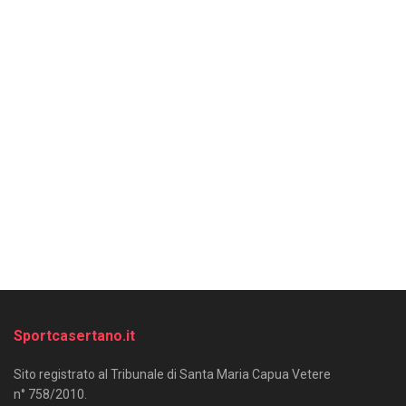
Sportcasertano.it
Sito registrato al Tribunale di Santa Maria Capua Vetere
n° 758/2010.