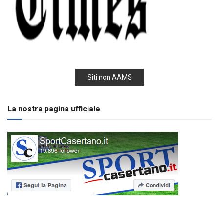
Siti non AAMS
La nostra pagina ufficiale