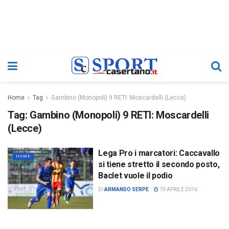
Home
Tag
Gambino (Monopoli) 9 RETI: Moscardelli (Lecce)
Tag:
Gambino (Monopoli) 9 RETI: Moscardelli
(Lecce)
Lega Pro i marcatori: Caccavallo
HOME
si tiene stretto il secondo posto,
Baclet vuole il podio
DI
ARMANDO SERPE
19 APRILE 2016