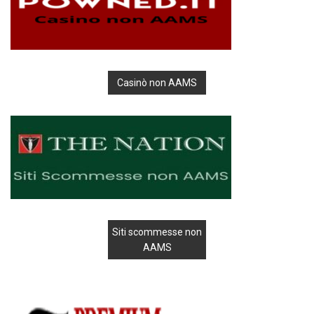
Casinò non AAMS
Siti scommesse non
AAMS