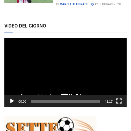
DI
MARCELLO LIBRACE
12 FEBBRAIO 2020
VIDEO DEL GIORNO
Video
Player
00:00
41:17