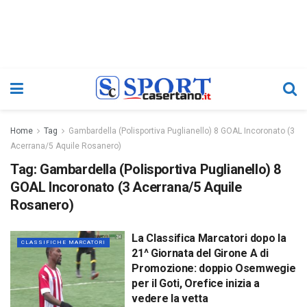
Home
Tag
Gambardella (Polisportiva Puglianello) 8 GOAL Incoronato (3
Acerrana/5 Aquile Rosanero)
Tag:
Gambardella (Polisportiva Puglianello) 8
GOAL Incoronato (3 Acerrana/5 Aquile
Rosanero)
La Classifica Marcatori dopo la
CLASSIFICHE MARCATORI
21^ Giornata del Girone A di
Promozione: doppio Osemwegie
per il Goti, Orefice inizia a
vedere la vetta