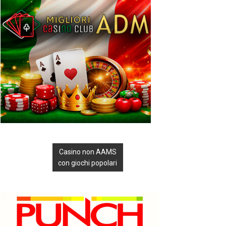
Casino non AAMS
con giochi popolari