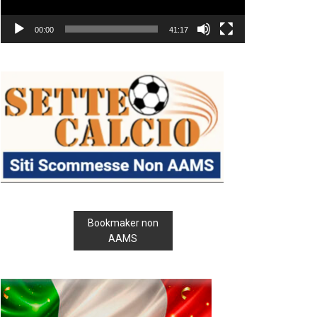
00:00
41:17
Bookmaker non
AAMS