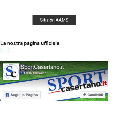
Siti non AAMS
La nostra pagina ufficiale