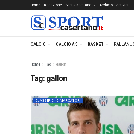
Home
Redazione
SportCasertanoTV
Archivio
Scrivici
CALCIO
CALCIO A 5
BASKET
PALLANU
Home
Tag
gallon
Tag:
gallon
CLASSIFICHE MARCATORI