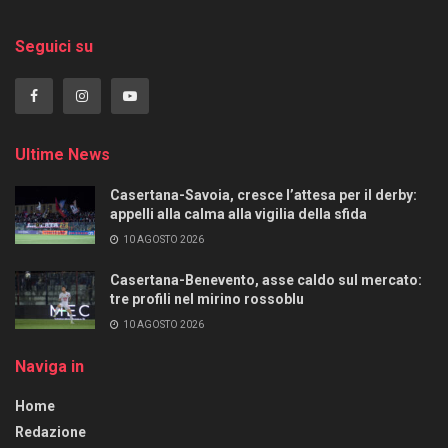
Seguici su
Ultime News
Casertana-Savoia, cresce l’attesa per il derby:
appelli alla calma alla vigilia della sfida
10 AGOSTO 2026
Casertana-Benevento, asse caldo sul mercato:
tre profili nel mirino rossoblu
10 AGOSTO 2026
Naviga in
Home
Redazione