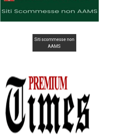
Siti scommesse non
AAMS