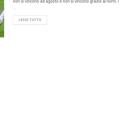
non si vincono ad agosto e non si vincono grazie ai nomi. I
...
LEGGI TUTTO