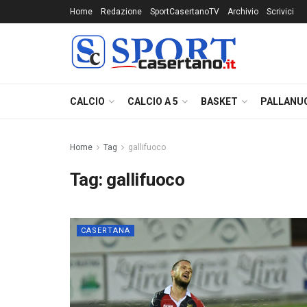
Home
Redazione
SportCasertanoTV
Archivio
Scrivici
CALCIO
CALCIO A 5
BASKET
PALLANU
Home
Tag
gallifuoco
Tag:
gallifuoco
CASERTANA