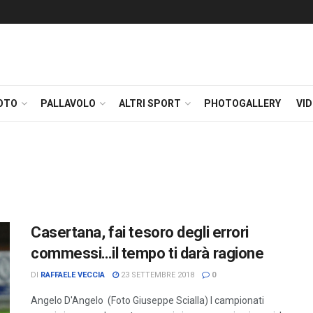
OTO
PALLAVOLO
ALTRI SPORT
PHOTOGALLERY
VI
Casertana, fai tesoro degli errori
commessi…il tempo ti darà ragione
DI
RAFFAELE VECCIA
23 SETTEMBRE 2018
0
Angelo D'Angelo (Foto Giuseppe Scialla) I campionati