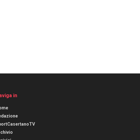
aviga in
ome
edazione
portCasertanoTV
chivio