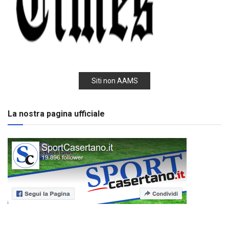
Siti non AAMS
La nostra pagina ufficiale