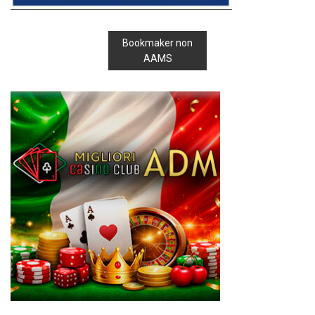
Bookmaker non
AAMS