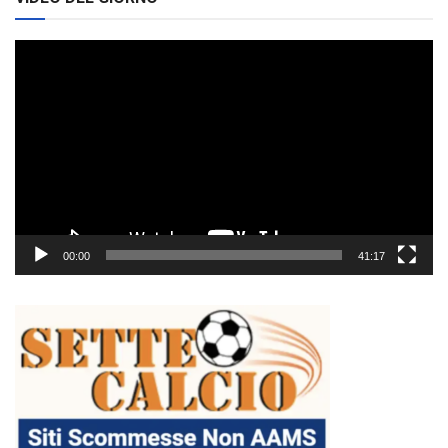
Video
Player
00:00
41:17