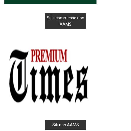
Siti scommesse non
AAMS
Siti non AAMS