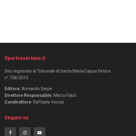
Sportcasertano.it
Sito registrato al Tribunale di Santa Maria Capua Vetere
n° 758/2010.
Editore:
Armando Serpe
Direttore Responsabile:
Marco Falco
Condirettore:
Raffaele Veccia
Seguici su