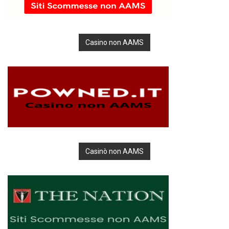
Casino non AAMS
Casinò non AAMS