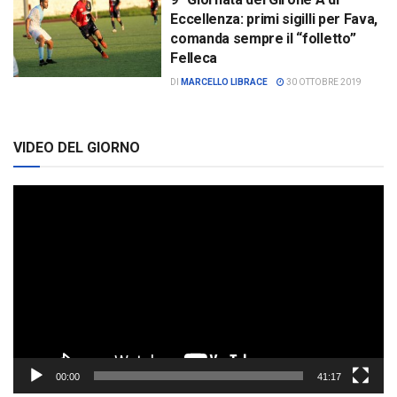
Eccellenza: primi sigilli per Fava,
comanda sempre il “folletto”
Felleca
DI
MARCELLO LIBRACE
30 OTTOBRE 2019
VIDEO DEL GIORNO
Video
Player
00:00
41:17