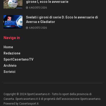
girone I, ecco le avversarie
6 AGOSTO 2026
Svelati i gironi di serie D. Ecco le avversarie di
Aversa e Gladiator
6 AGOSTO 2026
Naviga in
Home
Redazione
SportCasertanoTV
Archivio
Scrivici
Copyright © 2024 SportCasertano.it - Tutto lo sport della provincia di
Caserta. Sportcasertano.it è di proprietà dell'associazione Sportcasertano.
Powered by Casertasport.it.