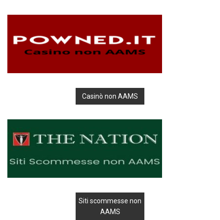
Casinò non AAMS
Siti scommesse non
AAMS