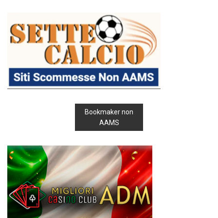
Bookmaker non
AAMS