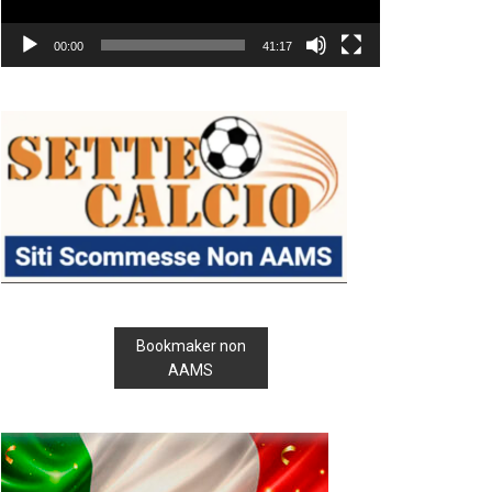
00:00
41:17
Bookmaker non
AAMS