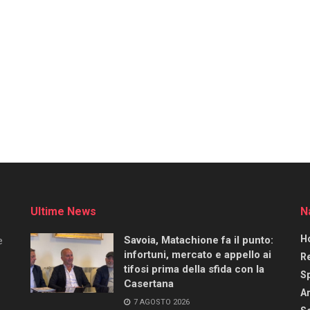
Ultime News
N
H
Savoia, Matachione fa il punto:
e
infortuni, mercato e appello ai
R
tifosi prima della sfida con la
S
Casertana
Ar
7 AGOSTO 2026