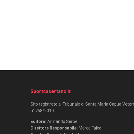
Sportcasertano.it
Sito registrato al Tribunale di Santa Maria Capua Veter
n° 758/2010.
Editore:
Armando Serpe
Direttore Responsabile:
Marco Falco