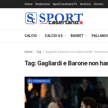
Home
Redazione
SportCasertanoTV
Archivio
Scrivici
CALCIO
CALCIO A 5
BASKET
PALLANU
Home
Tag
Gagliardi e Barone non hanno dubbi: "Vincere a
Tag:
Gagliardi e Barone non ha
A2 FEMMINILE