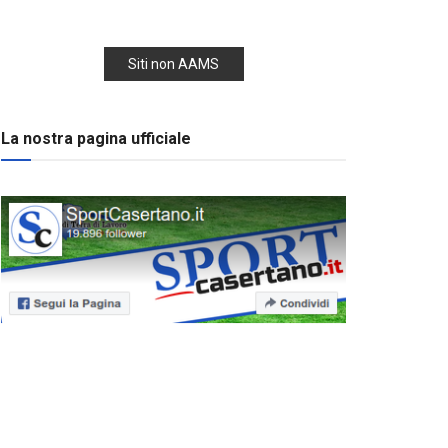
Siti non AAMS
La nostra pagina ufficiale