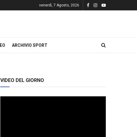
venerdì, 7 Agosto, 2026
DEO
ARCHIVIO SPORT
VIDEO DEL GIORNO
Video
Player