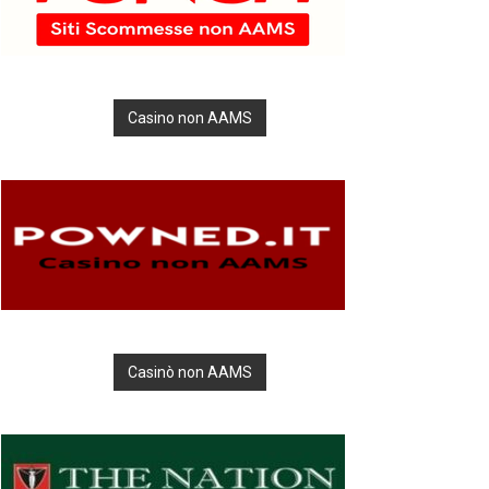
Casino non AAMS
Casinò non AAMS