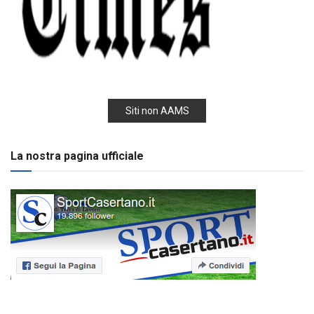
Siti non AAMS
La nostra pagina ufficiale