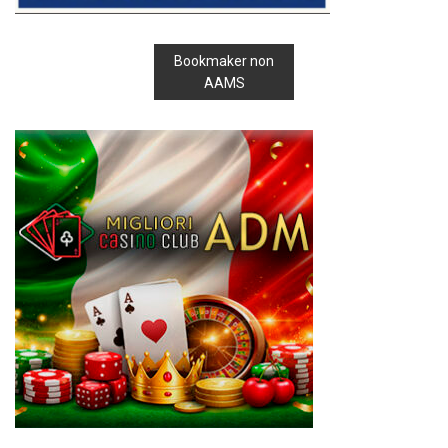
Bookmaker non
AAMS