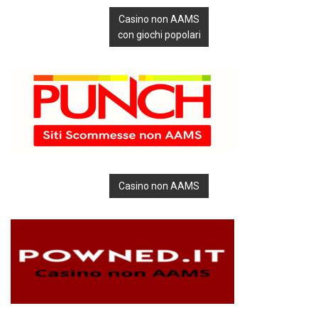
Casino non AAMS
con giochi popolari
Casino non AAMS