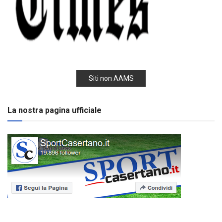
Siti non AAMS
La nostra pagina ufficiale