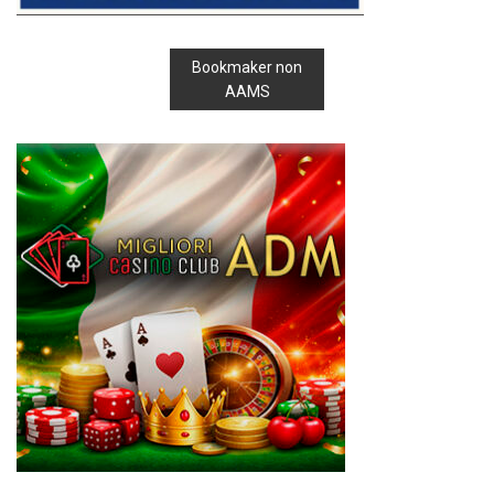
Bookmaker non
AAMS