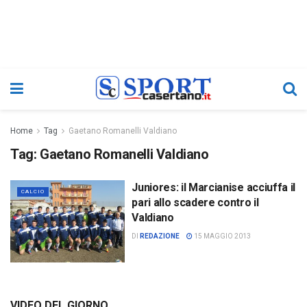
Home
Tag
Gaetano Romanelli Valdiano
Tag:
Gaetano Romanelli Valdiano
Juniores: il Marcianise acciuffa il
CALCIO
pari allo scadere contro il
Valdiano
DI
REDAZIONE
15 MAGGIO 2013
VIDEO DEL GIORNO