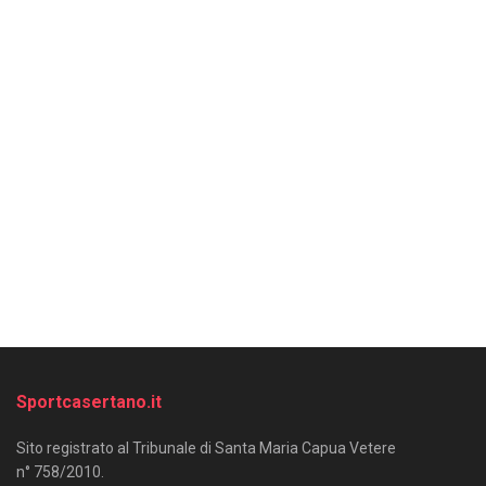
Sportcasertano.it
Sito registrato al Tribunale di Santa Maria Capua Vetere
n° 758/2010.