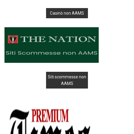
Casinò non AAMS
Siti scommesse non
AAMS