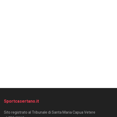
Sportcasertano.it
Sito registrato al Tribunale di Santa Maria Capua Vetere