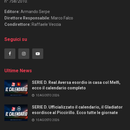
n° 758/2010.
Editore:
Armando Serpe
Direttore Responsabile:
Marco Falco
Condirettore:
Raffaele Veccia
Seguici su
Ultime News
SERIE D. Real Aversa esordio in casa col Melfi,
ecco il calendario completo
10 AGOSTO 2026
SERIE D. Ufficializzato il calendario, il Gladiator
esordisce al Piccirillo. Ecco tutte le giornate
10 AGOSTO 2026