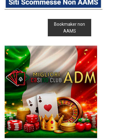
Bookmaker non
AAMS