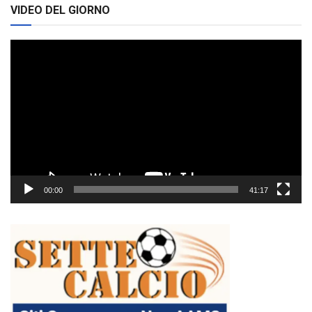
VIDEO DEL GIORNO
Video
Player
00:00
41:17