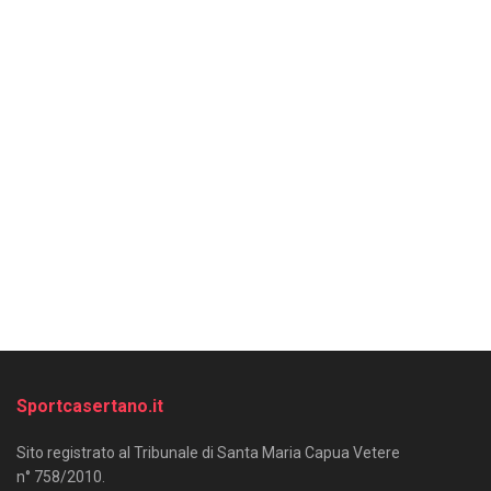
Sportcasertano.it
Sito registrato al Tribunale di Santa Maria Capua Vetere
n° 758/2010.