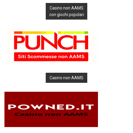
Casino non AAMS
con giochi popolari
Casino non AAMS