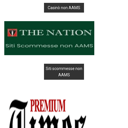
Casinò non AAMS
Siti scommesse non
AAMS