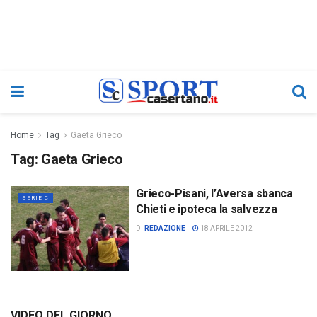
Home
Tag
Gaeta Grieco
Tag:
Gaeta Grieco
Grieco-Pisani, l’Aversa sbanca
SERIE C
Chieti e ipoteca la salvezza
DI
REDAZIONE
18 APRILE 2012
VIDEO DEL GIORNO