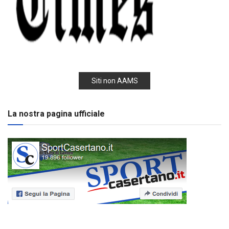
Siti non AAMS
La nostra pagina ufficiale