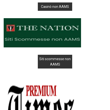
Casinò non AAMS
Siti scommesse non
AAMS