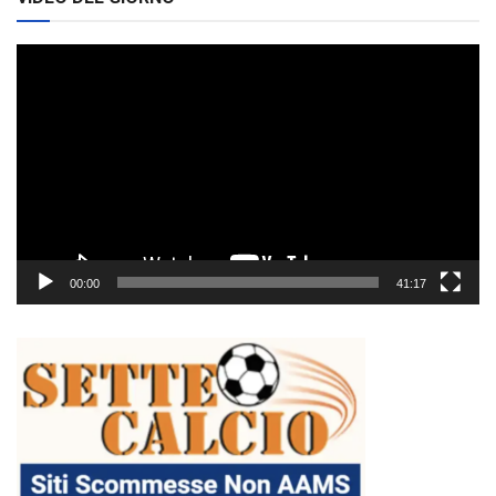
Video
Player
00:00
41:17