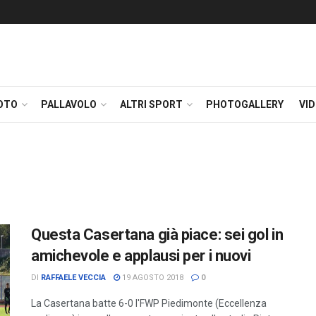
OTO
PALLAVOLO
ALTRI SPORT
PHOTOGALLERY
VI
Questa Casertana già piace: sei gol in
amichevole e applausi per i nuovi
DI
RAFFAELE VECCIA
19 AGOSTO 2018
0
La Casertana batte 6-0 l'FWP Piedimonte (Eccellenza