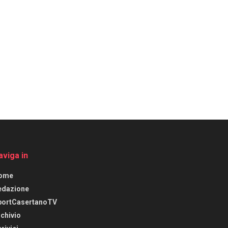
aviga in
ome
edazione
portCasertanoTV
chivio