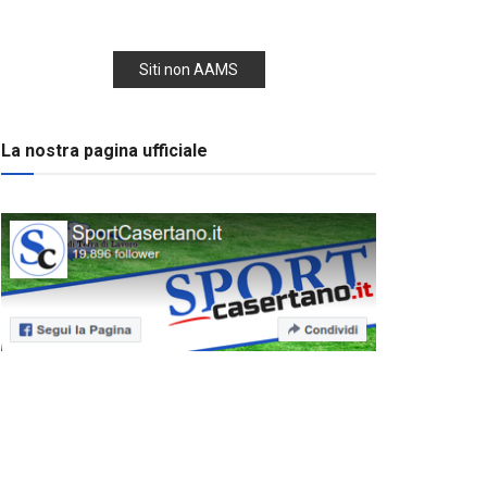
Siti non AAMS
La nostra pagina ufficiale