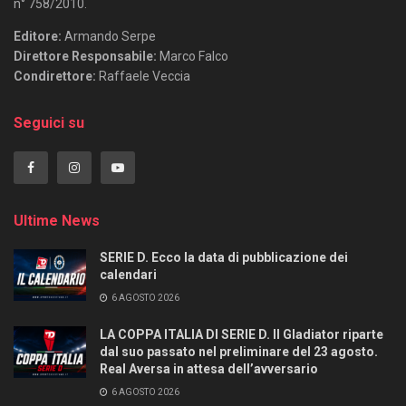
n° 758/2010.
Editore:
Armando Serpe
Direttore Responsabile:
Marco Falco
Condirettore:
Raffaele Veccia
Seguici su
Ultime News
SERIE D. Ecco la data di pubblicazione dei
calendari
6 AGOSTO 2026
LA COPPA ITALIA DI SERIE D. Il Gladiator riparte
dal suo passato nel preliminare del 23 agosto.
Real Aversa in attesa dell’avversario
6 AGOSTO 2026