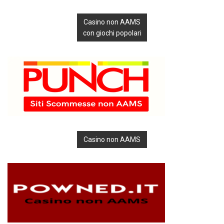
Casino non AAMS
con giochi popolari
Casino non AAMS