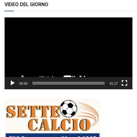
VIDEO DEL GIORNO
Video
Player
00:00
41:17