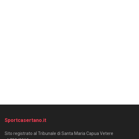
Sportcasertano.it
Sito registrato al Tribunale di Santa Maria Capua Vetere