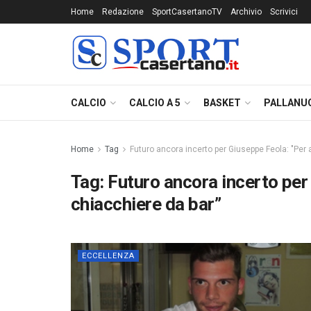
Home
Redazione
SportCasertanoTV
Archivio
Scrivici
CALCIO
CALCIO A 5
BASKET
PALLANU
Home
Tag
Futuro ancora incerto per Giuseppe Feola: "Per
Tag:
Futuro ancora incerto per
chiacchiere da bar”
ECCELLENZA