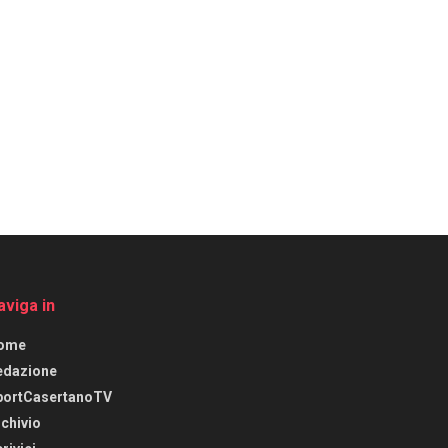
aviga in
ome
edazione
portCasertanoTV
chivio