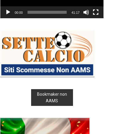
00:00
41:17
Bookmaker non
AAMS