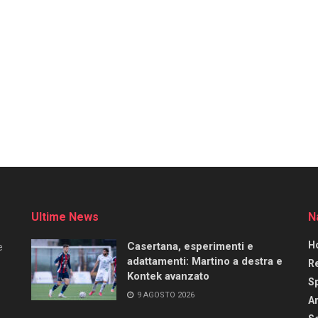
Ultime News
N
H
Casertana, esperimenti e
e
adattamenti: Martino a destra e
R
Kontek avanzato
S
9 AGOSTO 2026
Ar