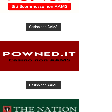
Casino non AAMS
Casinò non AAMS