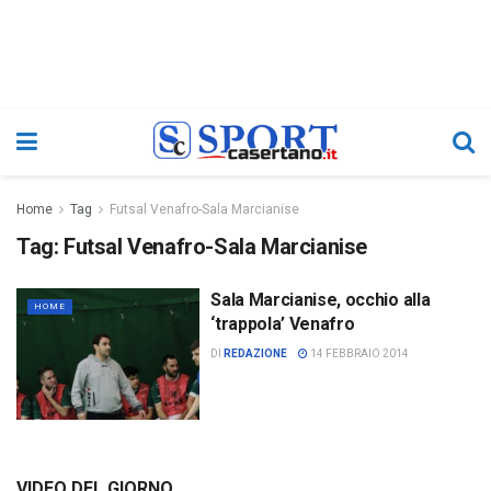
Home
Tag
Futsal Venafro-Sala Marcianise
Tag:
Futsal Venafro-Sala Marcianise
Sala Marcianise, occhio alla
HOME
‘trappola’ Venafro
DI
REDAZIONE
14 FEBBRAIO 2014
VIDEO DEL GIORNO