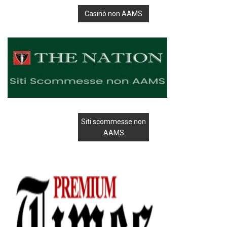
Casinò non AAMS
Siti scommesse non
AAMS