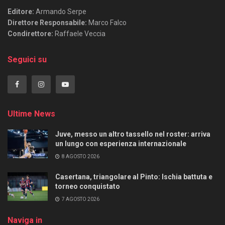
Editore:
Armando Serpe
Direttore Responsabile:
Marco Falco
Condirettore:
Raffaele Veccia
Seguici su
Ultime News
Juve, messo un altro tassello nel roster: arriva
un lungo con esperienza internazionale
8 AGOSTO 2026
Casertana, triangolare al Pinto: Ischia battuta e
torneo conquistato
7 AGOSTO 2026
Naviga in