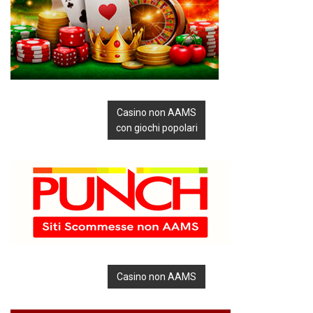
Casino non AAMS
con giochi popolari
Casino non AAMS