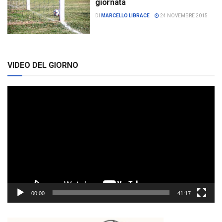
giornata
DI
MARCELLO LIBRACE
24 NOVEMBRE 2015
VIDEO DEL GIORNO
Video
Player
00:00
41:17