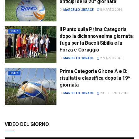
anticipi della 20^ giornata
DI
MARCELLO LIBRACE
5 MARZO 2016
Il Punto sulla Prima Categoria
HOME
dopo la diciannovesima giornata:
fuga per la Bacoli Sibilla e la
Forza e Coraggio
DI
MARCELLO LIBRACE
2 MARZO 2016
Prima Categoria Girone A e B:
HOME
risultati e classifica dopo la 19^
giornata
DI
MARCELLO LIBRACE
28 FEBBRAIO 2016
VIDEO DEL GIORNO