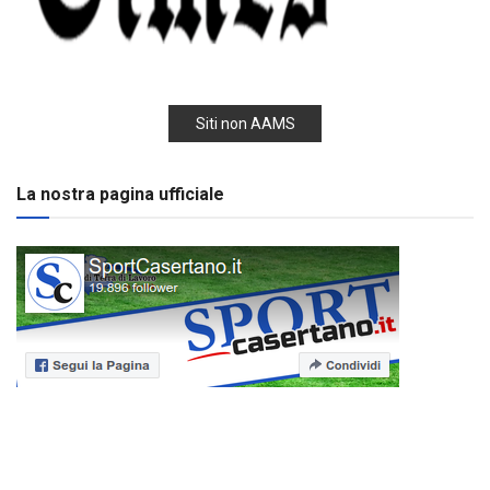
Siti non AAMS
La nostra pagina ufficiale