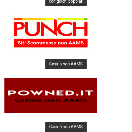
con giochi popolari
Casino non AAMS
Casinò non AAMS