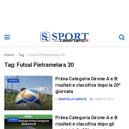
Home
Tag
Futsal Pietramelara 30
Tag:
Futsal Pietramelara 30
Prima Categoria Girone A e B:
HOME
risultati e classifica dopo la 20^
giornata
DI
MARCELLO LIBRACE
6 MARZO 2016
Prima Categoria Girone A e B:
HOME
risultati e classifica dopo gli