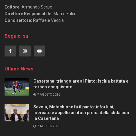
Editore:
Armando Serpe
Direttore Responsabile:
Marco Falco
Condirettore:
Raffaele Veccia
Seguici su
Ultime News
Casertana, triangolare al Pinto: Ischia battuta e
torneo conquistato
7 AGOSTO 2026
Savoia, Matachione fa il punto: infortuni,
mercato e appello ai tifosi prima della sfida con
la Casertana
7 AGOSTO 2026