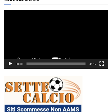
Video
Player
00:00
41:17