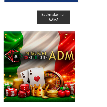
Bookmaker non
AAMS