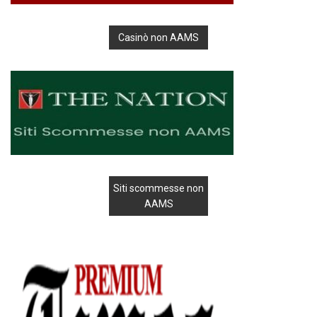
Casinò non AAMS
Siti scommesse non
AAMS