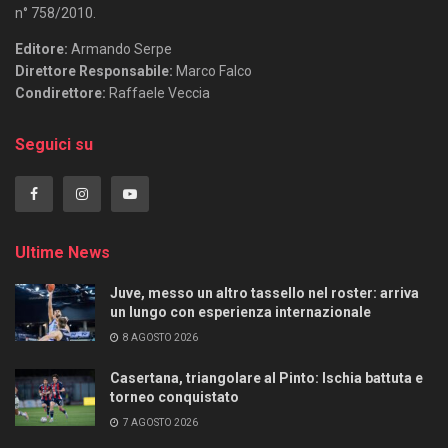
n° 758/2010.
Editore:
Armando Serpe
Direttore Responsabile:
Marco Falco
Condirettore:
Raffaele Veccia
Seguici su
Ultime News
Juve, messo un altro tassello nel roster: arriva
un lungo con esperienza internazionale
8 AGOSTO 2026
Casertana, triangolare al Pinto: Ischia battuta e
torneo conquistato
7 AGOSTO 2026