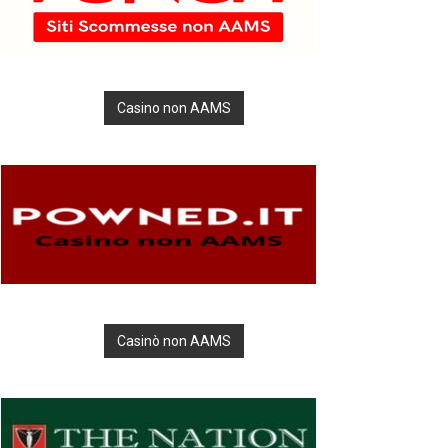
Casino non AAMS
Casinò non AAMS