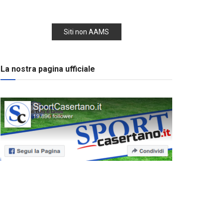
Siti non AAMS
La nostra pagina ufficiale