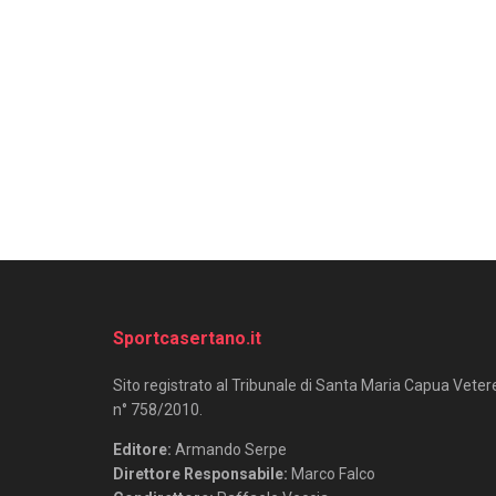
Sportcasertano.it
Sito registrato al Tribunale di Santa Maria Capua Veter
n° 758/2010.
Editore:
Armando Serpe
Direttore Responsabile:
Marco Falco