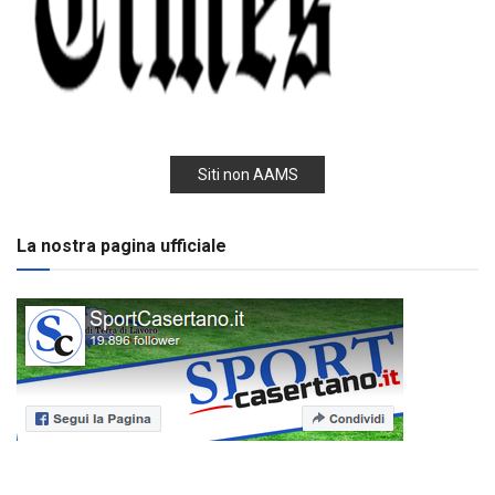
Siti non AAMS
La nostra pagina ufficiale