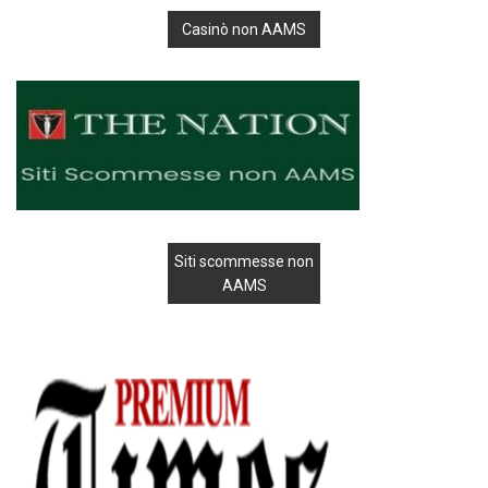
Casinò non AAMS
Siti scommesse non
AAMS