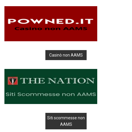
Casinò non AAMS
Siti scommesse non
AAMS