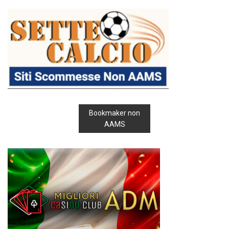
Bookmaker non
AAMS