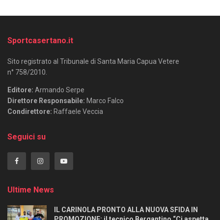
Sportcasertano.it
Sito registrato al Tribunale di Santa Maria Capua Vetere
n° 758/2010.
Editore:
Armando Serpe
Direttore Responsabile:
Marco Falco
Condirettore:
Raffaele Veccia
Seguici su
Ultime News
IL CARINOLA PRONTO ALLA NUOVA SFIDA IN
PROMOZIONE: il tecnico Bergantino “Ci aspetta