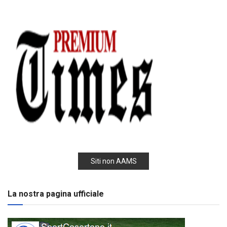
Siti non AAMS
La nostra pagina ufficiale