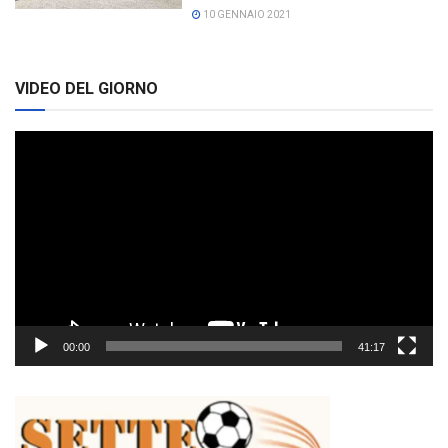
10 GENNAIO 2021
VIDEO DEL GIORNO
Video
Player
00:00
41:17