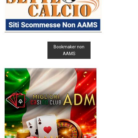
Bookmaker non
AAMS