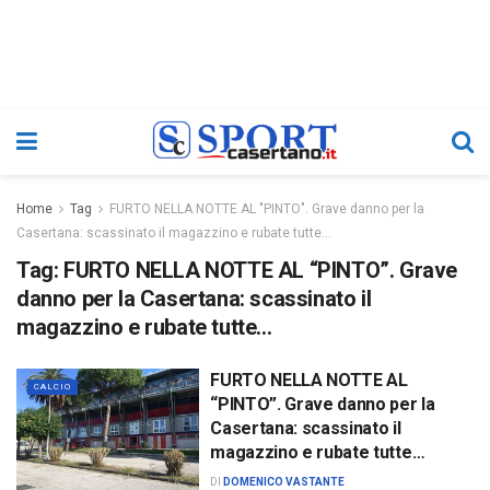
Home
Tag
FURTO NELLA NOTTE AL "PINTO". Grave danno per la
Casertana: scassinato il magazzino e rubate tutte...
Tag:
FURTO NELLA NOTTE AL “PINTO”. Grave
danno per la Casertana: scassinato il
magazzino e rubate tutte…
FURTO NELLA NOTTE AL
CALCIO
“PINTO”. Grave danno per la
Casertana: scassinato il
magazzino e rubate tutte…
DI
DOMENICO VASTANTE