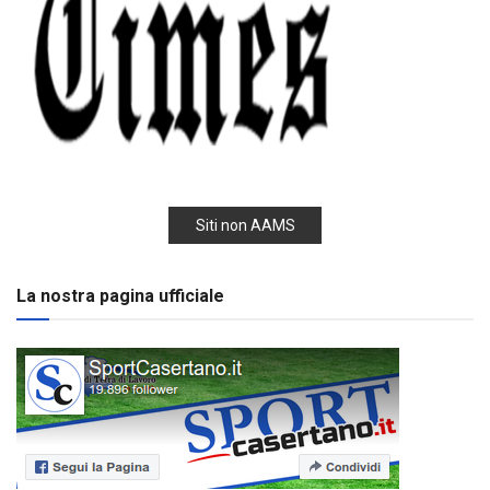
Siti non AAMS
La nostra pagina ufficiale