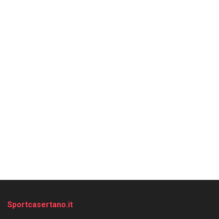
Sportcasertano.it