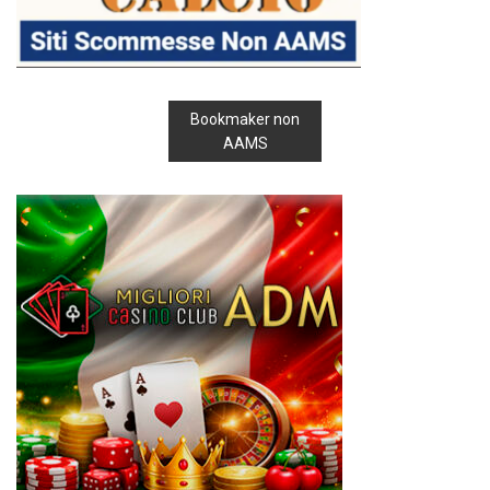
Bookmaker non
AAMS