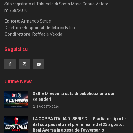
Sito registrato al Tribunale di Santa Maria Capua Vetere
n° 758/2010.
Editore:
Armando Serpe
Direttore Responsabile:
Marco Falco
Condirettore:
Raffaele Veccia
Seguici su
Ultime News
SERIE D. Ecco la data di pubblicazione dei
calendari
6 AGOSTO 2026
LA COPPA ITALIA DI SERIE D. Il Gladiator riparte
dal suo passato nel preliminare del 23 agosto.
Real Aversa in attesa dell’avversario