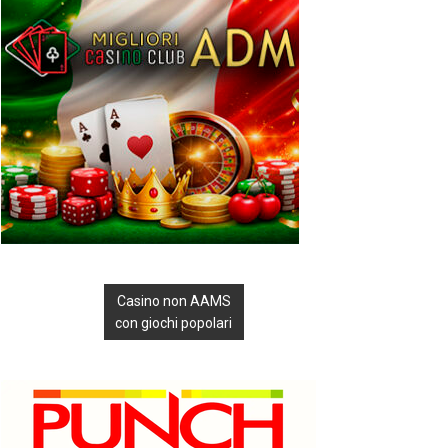
Casino non AAMS
con giochi popolari