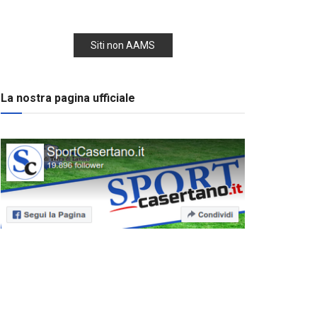
Siti non AAMS
La nostra pagina ufficiale