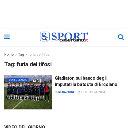
Home
Tag
furia dei tifosi
Tag:
furia dei tifosi
Gladiator, sul banco degli
ECCELLENZA
imputati la batosta di Ercolano
DI
REDAZIONE
22 OTTOBRE 2014
VIDEO DEL GIORNO