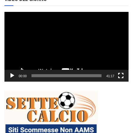
Video
Player
00:00
41:17