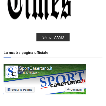
Siti non AAMS
La nostra pagina ufficiale