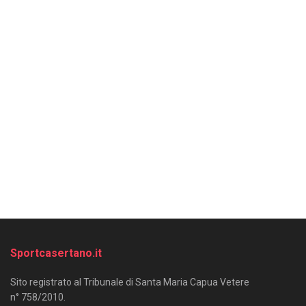
Sportcasertano.it
Sito registrato al Tribunale di Santa Maria Capua Vetere
n° 758/2010.