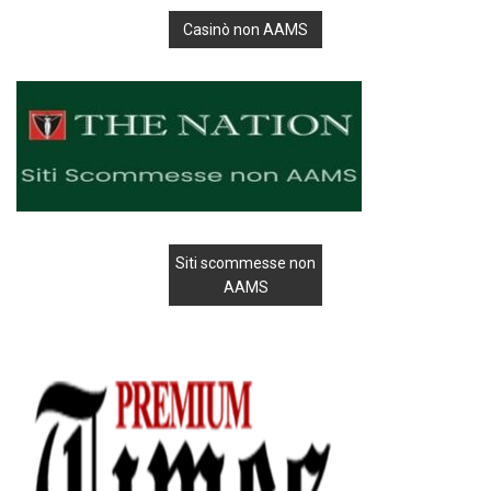
Casinò non AAMS
Siti scommesse non
AAMS