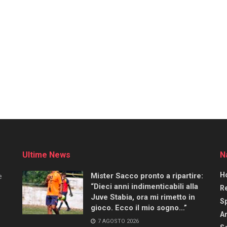
Ultime News
N
H
Mister Sacco pronto a ripartire:
e
“Dieci anni indimenticabili alla
R
Juve Stabia, ora mi rimetto in
S
gioco. Ecco il mio sogno…”
Ar
7 AGOSTO 2026