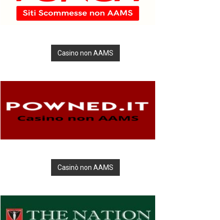
Casino non AAMS
Casinò non AAMS