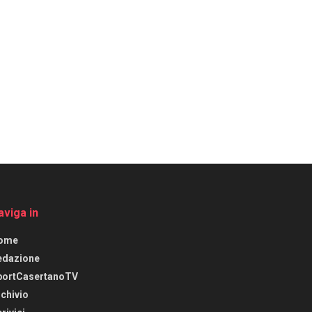
aviga in
ome
edazione
portCasertanoTV
chivio