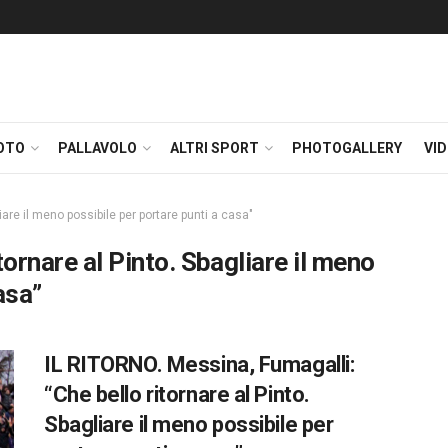
OTO
PALLAVOLO
ALTRI SPORT
PHOTOGALLERY
VI
iare il meno possibile per portare punti a casa"
tornare al Pinto. Sbagliare il meno
asa”
IL RITORNO. Messina, Fumagalli:
“Che bello ritornare al Pinto.
Sbagliare il meno possibile per