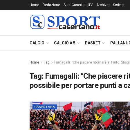
Home
Redazione
SportCasertanoTV
Archivio
Scrivici
CALCIO
CALCIO A 5
BASKET
PALLANU
Home
Tag
Fumagalli: "Che piacere ritornare al Pinto. Sbagl
Tag:
Fumagalli: “Che piacere ri
possibile per portare punti a c
CASERTANA