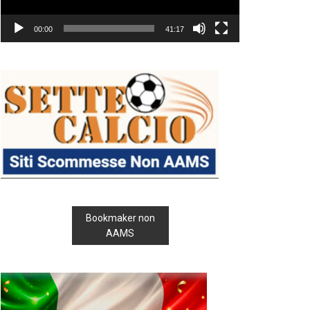
00:00
41:17
Bookmaker non
AAMS