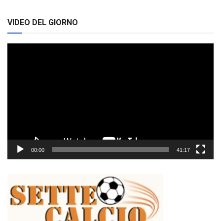
VIDEO DEL GIORNO
Video
Player
00:00
41:17