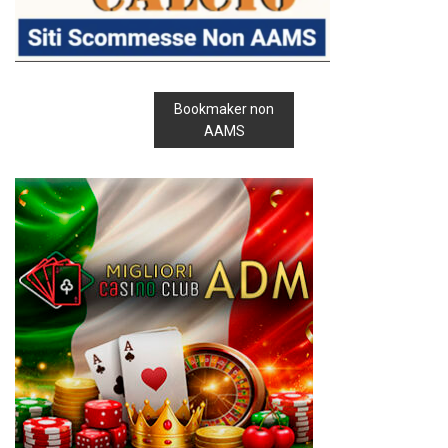
Bookmaker non
AAMS