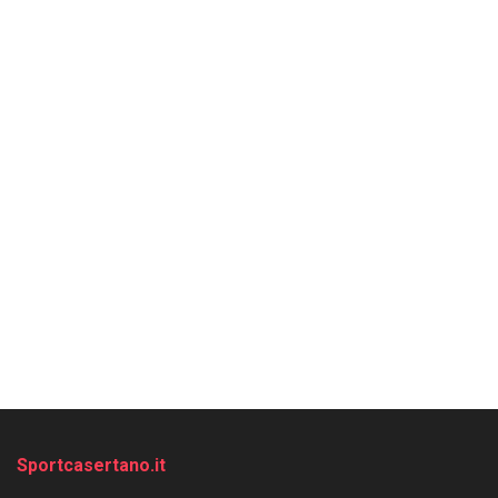
Sportcasertano.it