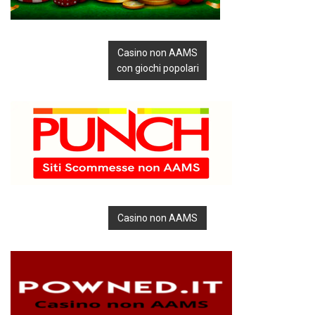
Casino non AAMS
con giochi popolari
Casino non AAMS