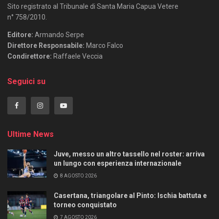
Sito registrato al Tribunale di Santa Maria Capua Vetere
n° 758/2010.
Editore:
Armando Serpe
Direttore Responsabile:
Marco Falco
Condirettore:
Raffaele Veccia
Seguici su
Ultime News
Juve, messo un altro tassello nel roster: arriva
un lungo con esperienza internazionale
8 AGOSTO 2026
Casertana, triangolare al Pinto: Ischia battuta e
torneo conquistato
7 AGOSTO 2026