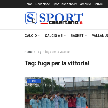
Home
Redazione
SportCasertanoTV
Archivio
Scrivici
CALCIO
CALCIO A 5
BASKET
PALLANU
Home
Tag
fuga per la vittoria!
Tag:
fuga per la vittoria!
SERIE D