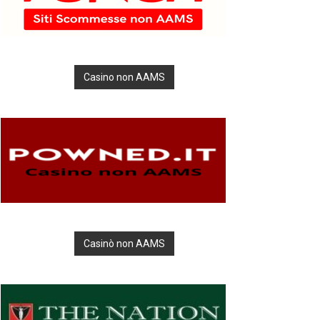
Casino non AAMS
Casinò non AAMS