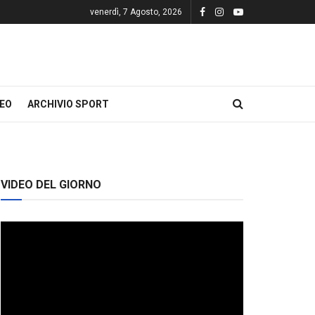
venerdì, 7 Agosto, 2026
DEO
ARCHIVIO SPORT
VIDEO DEL GIORNO
Video
Player