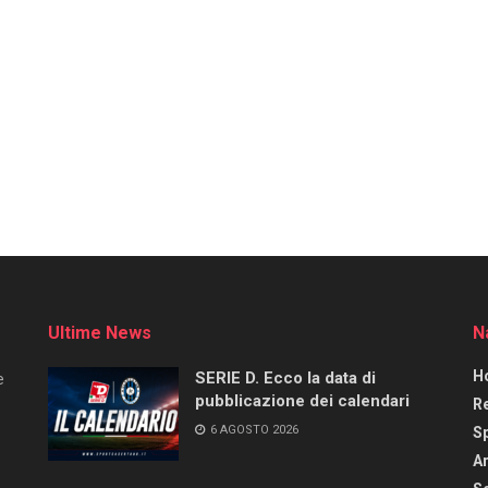
Ultime News
N
H
SERIE D. Ecco la data di
e
pubblicazione dei calendari
R
6 AGOSTO 2026
S
Ar