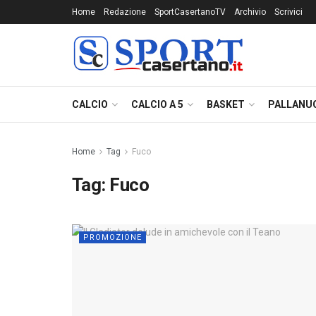
Home
Redazione
SportCasertanoTV
Archivio
Scrivici
CALCIO
CALCIO A 5
BASKET
PALLANU
Home
Tag
Fuco
Tag:
Fuco
PROMOZIONE