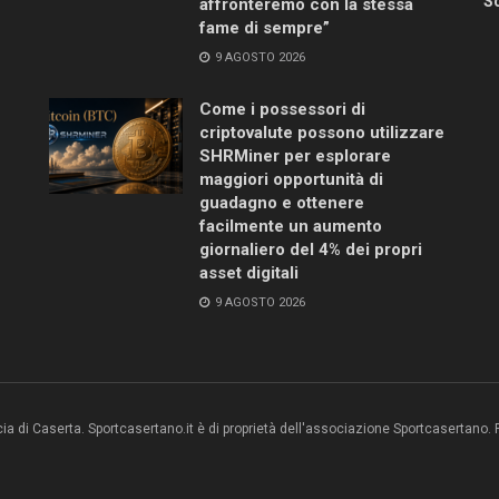
Sc
affronteremo con la stessa
fame di sempre”
9 AGOSTO 2026
Come i possessori di
criptovalute possono utilizzare
SHRMiner per esplorare
maggiori opportunità di
guadagno e ottenere
facilmente un aumento
giornaliero del 4% dei propri
asset digitali
9 AGOSTO 2026
ncia di Caserta. Sportcasertano.it è di proprietà dell'associazione Sportcasertano.