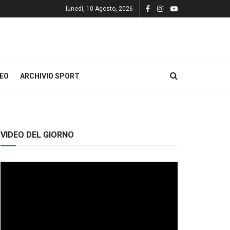
lunedì, 10 Agosto, 2026
DEO
ARCHIVIO SPORT
VIDEO DEL GIORNO
Video
Player