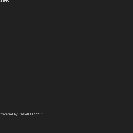
rivici
 Powered by Casertasport.it.