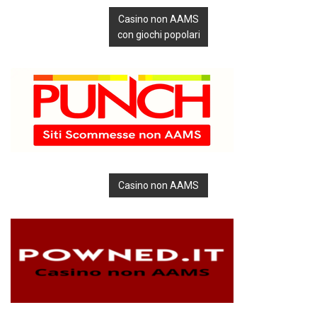
Casino non AAMS
con giochi popolari
Casino non AAMS