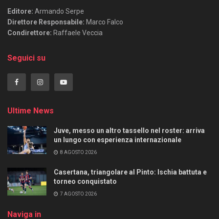
Editore:
Armando Serpe
Direttore Responsabile:
Marco Falco
Condirettore:
Raffaele Veccia
Seguici su
Ultime News
Juve, messo un altro tassello nel roster: arriva
un lungo con esperienza internazionale
8 AGOSTO 2026
Casertana, triangolare al Pinto: Ischia battuta e
torneo conquistato
7 AGOSTO 2026
Naviga in