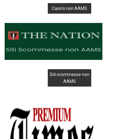
Casinò non AAMS
Siti scommesse non
AAMS