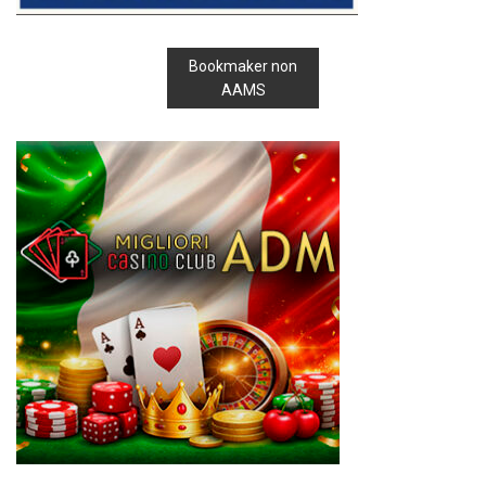
Bookmaker non
AAMS