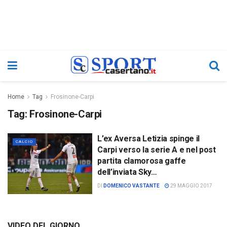
Home
Tag
Frosinone-Carpi
Tag:
Frosinone-Carpi
L’ex Aversa Letizia spinge il
CALCIO
Carpi verso la serie A e nel post
partita clamorosa gaffe
dell’inviata Sky…
DI
DOMENICO VASTANTE
29 MAGGIO 2017
VIDEO DEL GIORNO