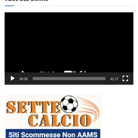
Video
Player
00:00
41:17