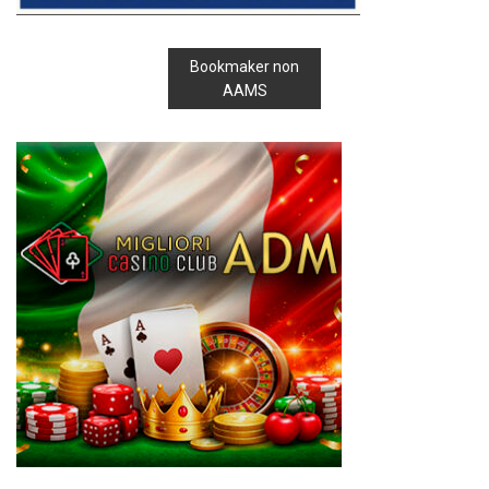
Bookmaker non
AAMS