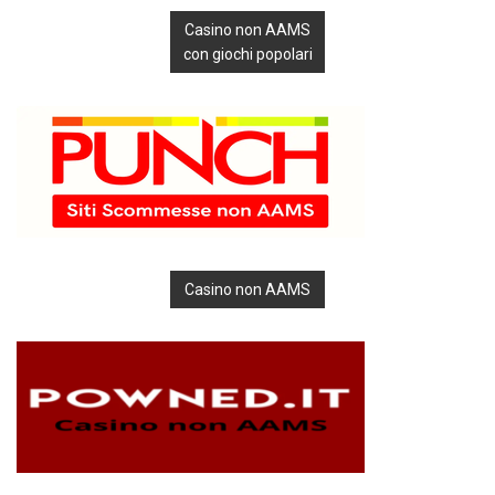
Casino non AAMS
con giochi popolari
Casino non AAMS