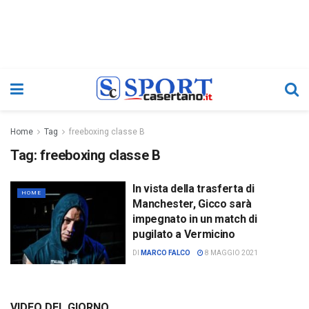
Home
Tag
freeboxing classe B
Tag:
freeboxing classe B
In vista della trasferta di
HOME
Manchester, Gicco sarà
impegnato in un match di
pugilato a Vermicino
DI
MARCO FALCO
8 MAGGIO 2021
VIDEO DEL GIORNO