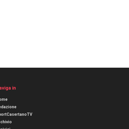
aviga in
ome
edazione
portCasertanoTV
chivio