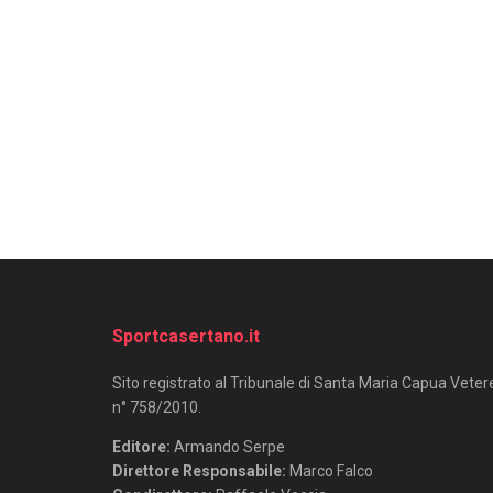
Sportcasertano.it
Sito registrato al Tribunale di Santa Maria Capua Veter
n° 758/2010.
Editore:
Armando Serpe
Direttore Responsabile:
Marco Falco