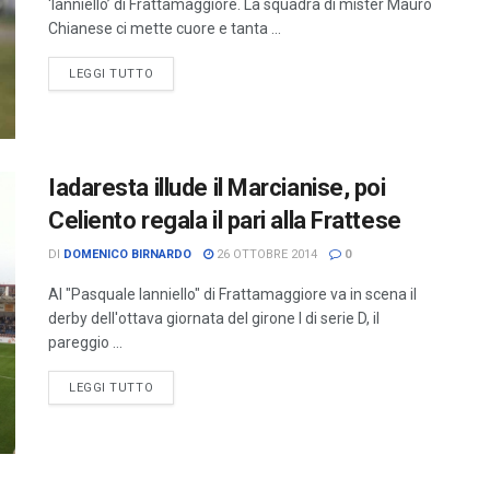
‘Ianniello’ di Frattamaggiore. La squadra di mister Mauro
Chianese ci mette cuore e tanta ...
LEGGI TUTTO
Iadaresta illude il Marcianise, poi
Celiento regala il pari alla Frattese
DI
DOMENICO BIRNARDO
26 OTTOBRE 2014
0
Al "Pasquale Ianniello" di Frattamaggiore va in scena il
derby dell'ottava giornata del girone I di serie D, il
pareggio ...
LEGGI TUTTO