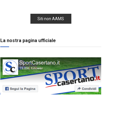
Siti non AAMS
La nostra pagina ufficiale