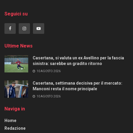
Seguici su
Ultime News
Casertana, si valuta un ex Avellino per la fascia
sinistra: sarebbe un gradito ritorno
10 AGOSTO 2026
Casertana, settimana decisiva per il mercato:
Manconi resta il nome principale
10 AGOSTO 2026
Naviga in
Home
Redazione