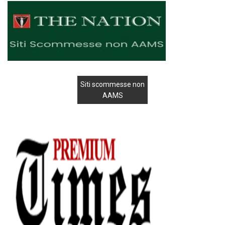
Siti scommesse non
AAMS