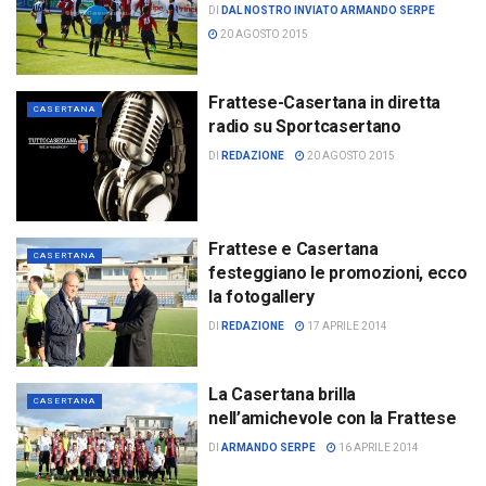
DI
DAL NOSTRO INVIATO ARMANDO SERPE
20 AGOSTO 2015
Frattese-Casertana in diretta
CASERTANA
radio su Sportcasertano
DI
REDAZIONE
20 AGOSTO 2015
Frattese e Casertana
CASERTANA
festeggiano le promozioni, ecco
la fotogallery
DI
REDAZIONE
17 APRILE 2014
La Casertana brilla
CASERTANA
nell’amichevole con la Frattese
DI
ARMANDO SERPE
16 APRILE 2014