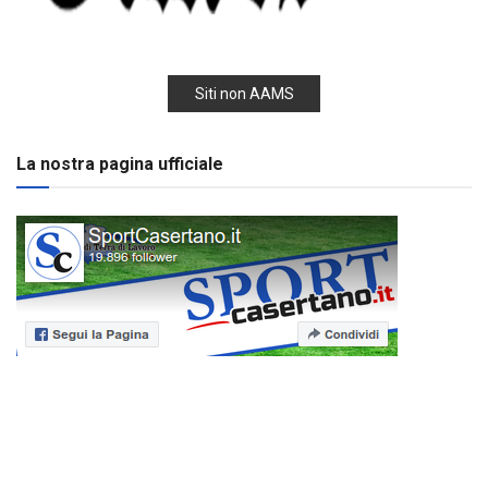
Siti non AAMS
La nostra pagina ufficiale