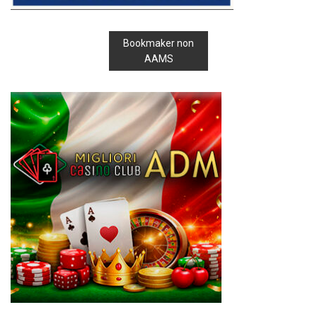
Bookmaker non
AAMS