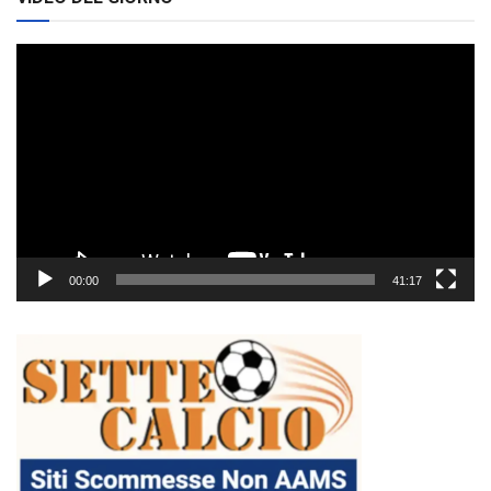
Video
Player
00:00
41:17