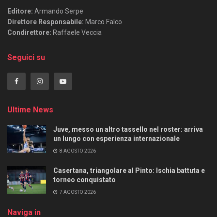
Editore:
Armando Serpe
Direttore Responsabile:
Marco Falco
Condirettore:
Raffaele Veccia
Seguici su
Ultime News
Juve, messo un altro tassello nel roster: arriva
un lungo con esperienza internazionale
8 AGOSTO 2026
Casertana, triangolare al Pinto: Ischia battuta e
torneo conquistato
7 AGOSTO 2026
Naviga in