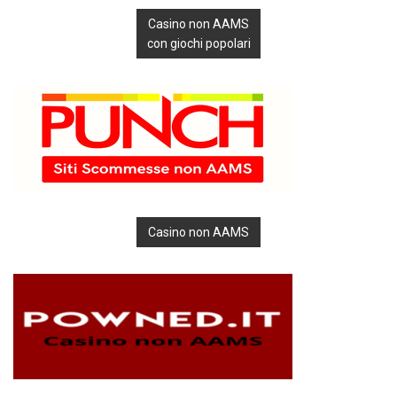
Casino non AAMS
con giochi popolari
Casino non AAMS