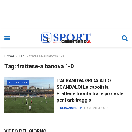
Home
Tag
frattese-albanova 1-0
Tag:
frattese-albanova 1-0
L’ALBANOVA GRIDA ALLO
ECCELLENZA
SCANDALO! La capolista
Frattese trionfa tra le proteste
per l’arbitraggio
DI
REDAZIONE
1 DICEMBRE 2018
VIDEO DEL GIORNO