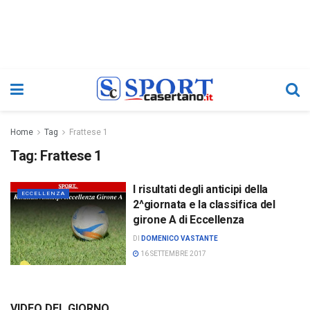
Home
Tag
Frattese 1
Tag:
Frattese 1
I risultati degli anticipi della
ECCELLENZA
2^giornata e la classifica del
girone A di Eccellenza
DI
DOMENICO VASTANTE
16 SETTEMBRE 2017
VIDEO DEL GIORNO