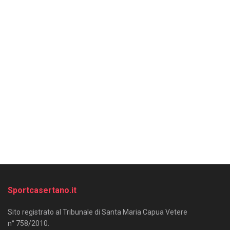
Sportcasertano.it
Sito registrato al Tribunale di Santa Maria Capua Vetere
n° 758/2010.