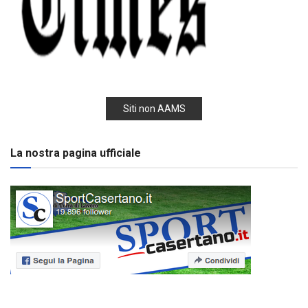
Siti non AAMS
La nostra pagina ufficiale