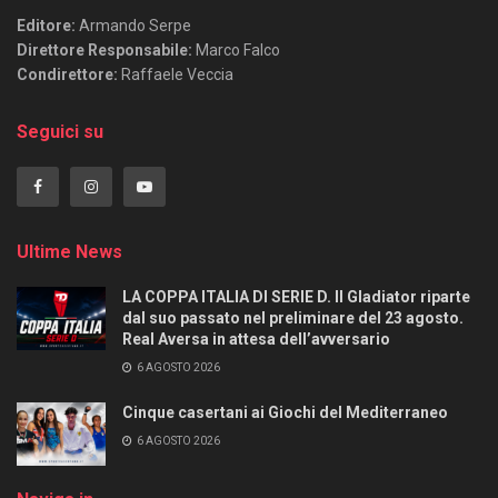
Editore:
Armando Serpe
Direttore Responsabile:
Marco Falco
Condirettore:
Raffaele Veccia
Seguici su
Ultime News
LA COPPA ITALIA DI SERIE D. Il Gladiator riparte
dal suo passato nel preliminare del 23 agosto.
Real Aversa in attesa dell’avversario
6 AGOSTO 2026
Cinque casertani ai Giochi del Mediterraneo
6 AGOSTO 2026