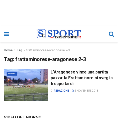
Home
Tag
frattaminorese-aragonese 2-3
Tag:
frattaminorese-aragonese 2-3
L’Aragonese vince una partita
HOME
pazza: la Frattaminore si sveglia
troppo tardi
DI
REDAZIONE
5 NOVEMBRE 2018
VIDEO DEL GIORNO