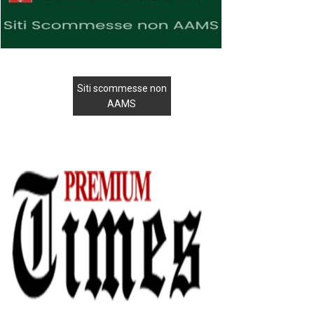
Siti scommesse non
AAMS