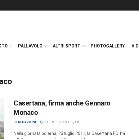
OTO
PALLAVOLO
ALTRI SPORT
PHOTOGALLERY
VI
naco
Casertana, firma anche Gennaro
Monaco
DI
REDAZIONE
23 LUGLIO 2011
0
Nella giornata odierna, 23 luglio 2011, la Casertana F.C. ha