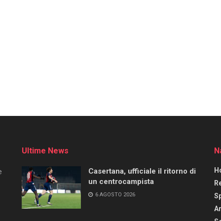
Ultime News
N
H
Casertana, ufficiale il ritorno di
e
un centrocampista
R
6 AGOSTO 2026
S
Ar