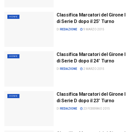
Classifica Marcatori del Girone I
HOME
di Serie D dopo il 25° Turno
DI
REDAZIONE
9 MARZO 2015
Classifica Marcatori del Girone I
HOME
di Serie D dopo il 24° Turno
DI
REDAZIONE
2 MARZO 2015
Classifica Marcatori del Girone I
HOME
di Serie D dopo il 23° Turno
DI
REDAZIONE
23 FEBBRAIO 2015