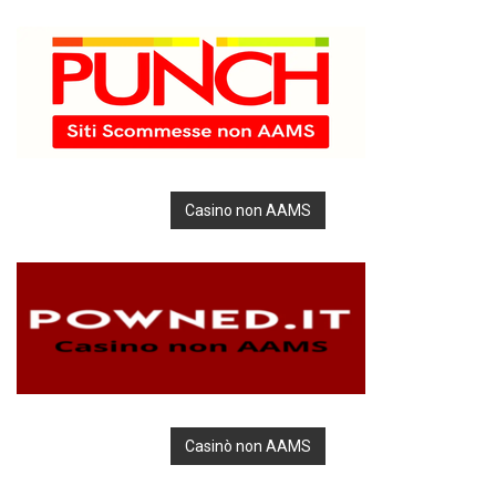
Casino non AAMS
Casinò non AAMS