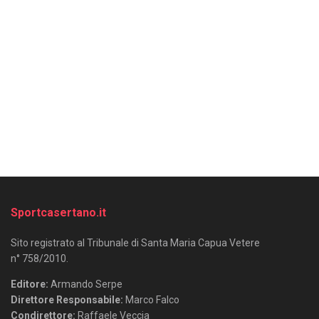
Sportcasertano.it
Sito registrato al Tribunale di Santa Maria Capua Vetere
n° 758/2010.
Editore:
Armando Serpe
Direttore Responsabile:
Marco Falco
Condirettore:
Raffaele Veccia