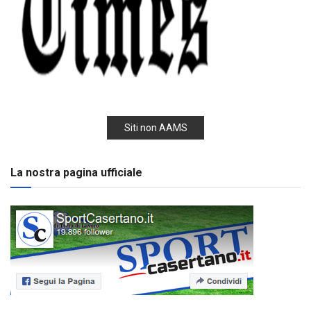
Siti non AAMS
La nostra pagina ufficiale