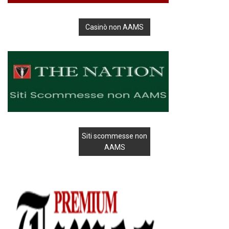
Casinò non AAMS
Siti scommesse non
AAMS