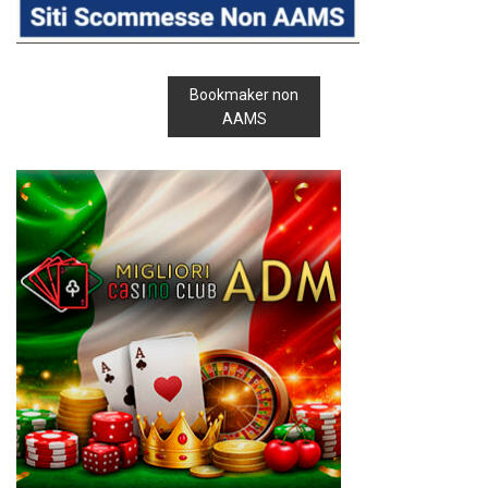
Bookmaker non
AAMS