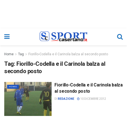
Home
Tag
Fiorillo-Codella e il Carinola balza al secondo posto
Tag:
Fiorillo-Codella e il Carinola balza al
secondo posto
Fiorillo-Codella e il Carinola balza
HOME
al secondo posto
DI
REDAZIONE
10 DICEMBRE 2012