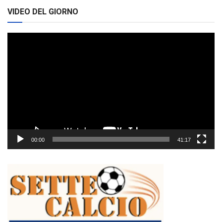
VIDEO DEL GIORNO
Video
Player
00:00
41:17