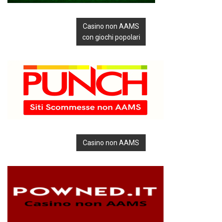
Casino non AAMS
con giochi popolari
Casino non AAMS