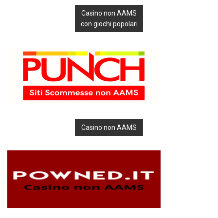
Casino non AAMS
con giochi popolari
Casino non AAMS