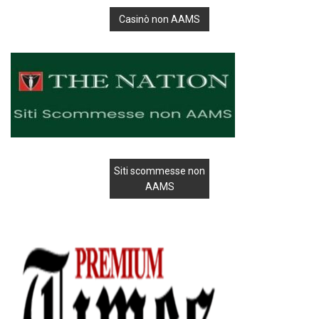
Casinò non AAMS
Siti scommesse non
AAMS