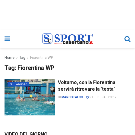
Home
Tag
Fiorentina WP
Tag:
Fiorentina WP
Volturno, con la Fiorentina
PALLANUOTO
servirà ritrovare la ‘testa’
DI
MARCO FALCO
21 FEBBRAIO 2012
VIDEO DEL GIORNO