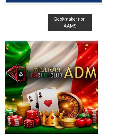
Bookmaker non
AAMS