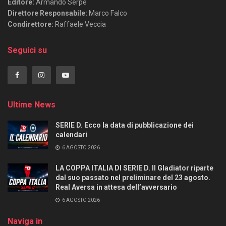
Editore:
Armando Serpe
Direttore Responsabile:
Marco Falco
Condirettore:
Raffaele Veccia
Seguici su
Ultime News
SERIE D. Ecco la data di pubblicazione dei
calendari
6 AGOSTO 2026
LA COPPA ITALIA DI SERIE D. Il Gladiator riparte
dal suo passato nel preliminare del 23 agosto.
Real Aversa in attesa dell’avversario
6 AGOSTO 2026
Naviga in