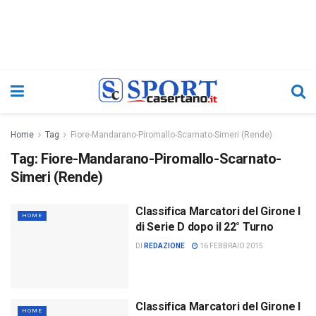
Home
Tag
Fiore-Mandarano-Piromallo-Scarnato-Simeri (Rende)
Tag:
Fiore-Mandarano-Piromallo-Scarnato-
Simeri (Rende)
Classifica Marcatori del Girone I
HOME
di Serie D dopo il 22° Turno
DI
REDAZIONE
16 FEBBRAIO 2015
Classifica Marcatori del Girone I
HOME