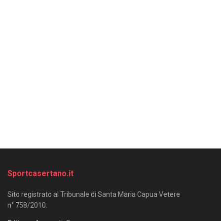
Sportcasertano.it
Sito registrato al Tribunale di Santa Maria Capua Vetere
n° 758/2010.