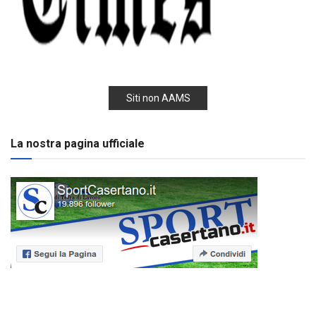
Siti non AAMS
La nostra pagina ufficiale