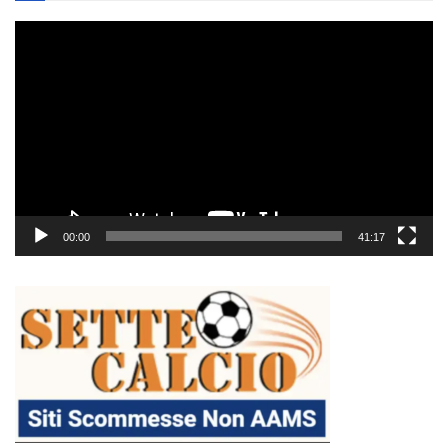
Video
Player
00:00
41:17