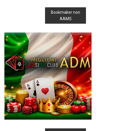
Bookmaker non
AAMS