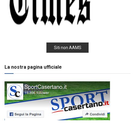
Siti non AAMS
La nostra pagina ufficiale