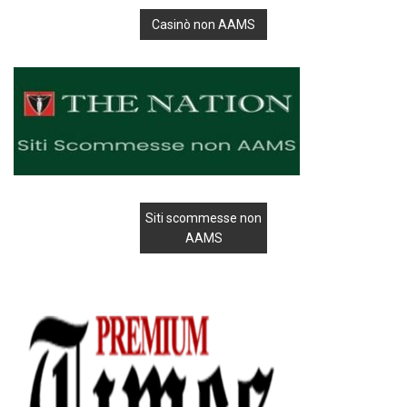
Casinò non AAMS
Siti scommesse non
AAMS